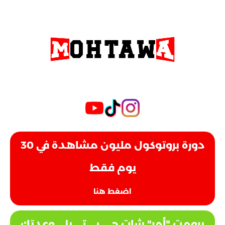
دورة بروتوكول مليون مشاهدة في 30
يوم فقط
اضغط هنا
برومت "أمر" شات جي بي تي يلي وعدتك